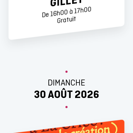
T
De 16h00 à 17h00
Gratuit
DIMANCHE
30 AOÛT 2026