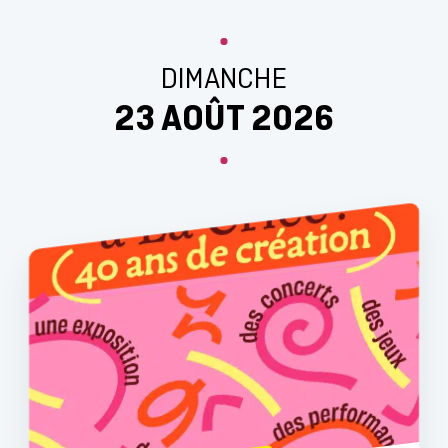
DIMANCHE
23 AOÛT 2026