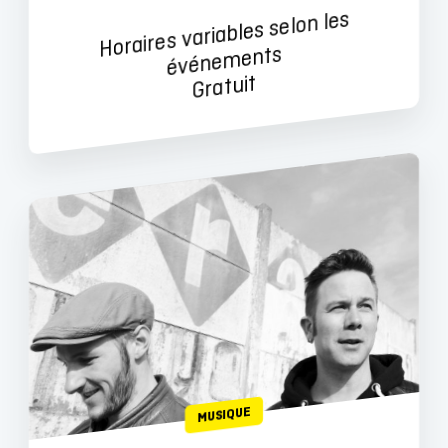
Horaires variables selon les
événe
ments
Gratuit
MUSIQUE