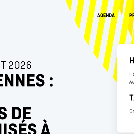
AGENDA
P
H
ET 2026
ENNES :
Ho
é
T
S DE
Gr
ISÉS À