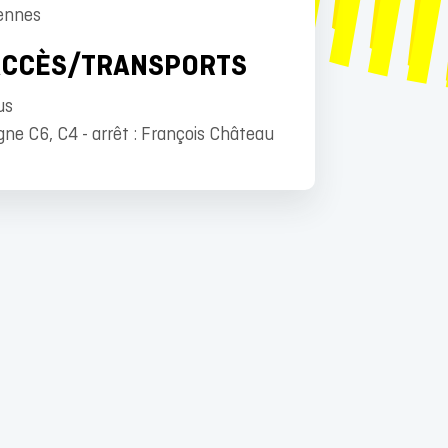
ennes
ACCÈS/TRANSPORTS
us
gne C6, C4 - arrêt : François Château