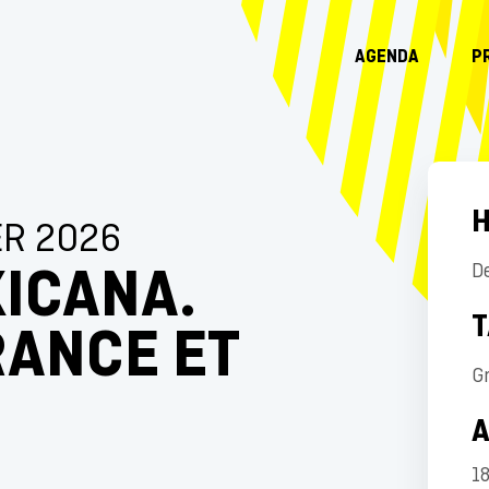
AGENDA
P
H
ER 2026
ICANA.
D
T
RANCE ET
Gr
.
1