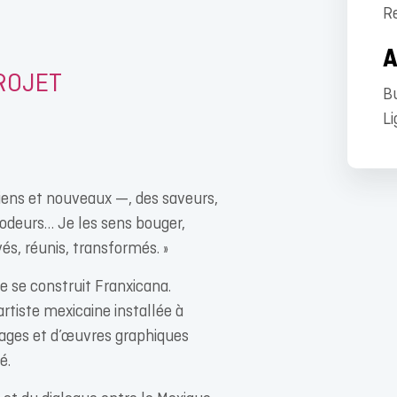
R
.
PROJET
B
Li
ciens et nouveaux —, des saveurs,
 odeurs… Je les sens bouger,
s, réunis, transformés. »
ue se construit Franxicana.
rtiste mexicaine installée à
lages et d’œuvres graphiques
é.