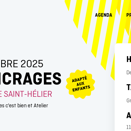
AGENDA
P
H
MBRE 2025
NCRAGES
D
T
E SAINT-HÉLIER
Gr
s c'est bien et Atelier
11