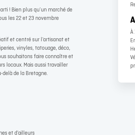
R
parti ! Bien plus qu’un marché de
ous les 22 et 23 novembre
À 
atif et centré sur l’artisanat et
En
riperies, vinyles, tatouage, déco,
Hé
us souhaitons faire connaître et
Vé
s locaux. Mais aussi travailler
pr
u-delà de la Bretagne.
es et d’ailleurs