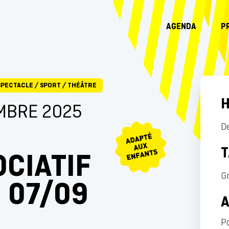
AGENDA
P
SPECTACLE
/
SPORT
/
THÉÂTRE
H
MBRE 2025
D
T
CIATIF
Gr
 07/09
P