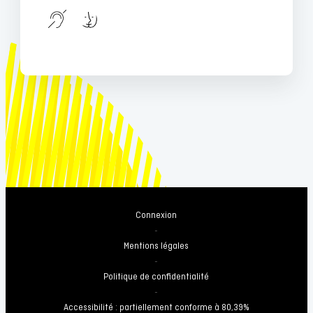
Connexion
-
Mentions légales
-
Politique de confidentialité
-
Accessibilité : partiellement conforme à 80,39%