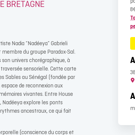
p
DE BRETAGNE
8€
Ta
p
tiste Nadia “Nadéeya” Gabrieli
et membre du groupe Paradox-Sal.
 son univers chorégraphique, à
traversée sensorielle. Cette carte
3
 des Sables au Sénégal (fondée par
 espace de reconnexion aux
mémoires vivantes. Entre House
s, Nadéeya explore les ponts
mé
s rythmes ancestraux, ce qui fait
orporelle (conscience du corps et