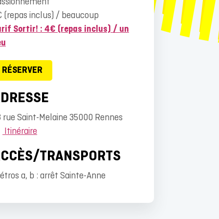
assionnément
 (repas inclus) / beaucoup
rif Sortir! : 4€ (repas inclus) / un
eu
RÉSERVER
ADRESSE
8 rue Saint-Melaine 35000 Rennes
Itinéraire
ACCÈS/TRANSPORTS
tros a, b : arrêt Sainte-Anne