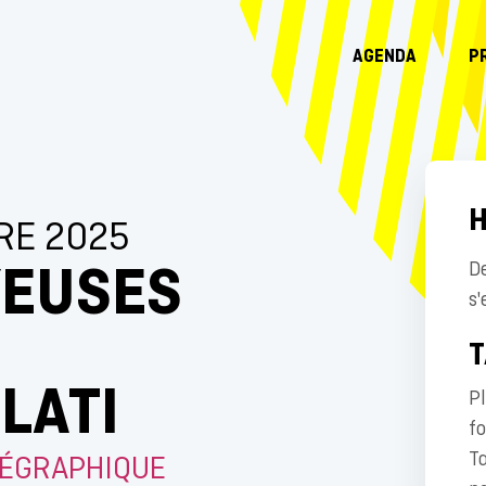
AGENDA
P
H
RE 2025
YEUSES
De
s'
T
LATI
Pl
fo
Ta
RÉGRAPHIQUE