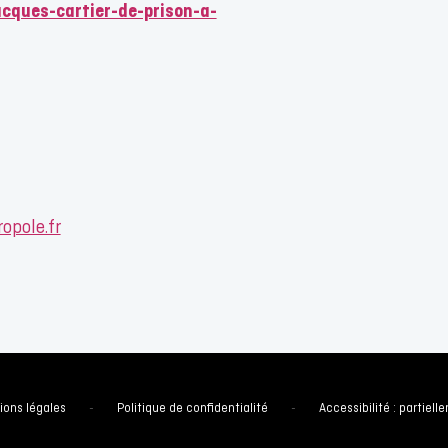
acques-cartier-de-prison-a-
opole.fr
ions légales
-
Politique de confidentialité
-
Accessibilité : partie