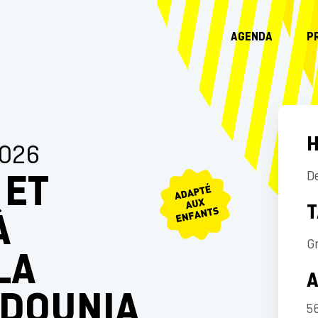
AGENDA
P
H
2026
 ET
D
T
À
Gr
LA
 DOUNIA
56