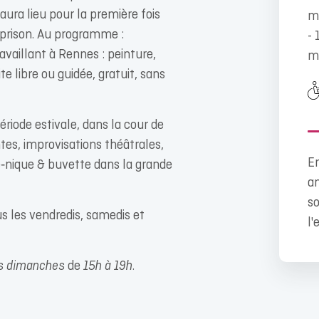
ra lieu pour la première fois
m
 prison. Au programme :
- 
ravaillant à Rennes : peinture,
m
te libre ou guidée, gratuit, sans
ériode estivale, dans la cour de
ntes, improvisations théâtrales,
En
e‑nique & buvette dans la grande
an
so
us les vendredis, samedis et
l'
es dimanches
de
15h à 19h.