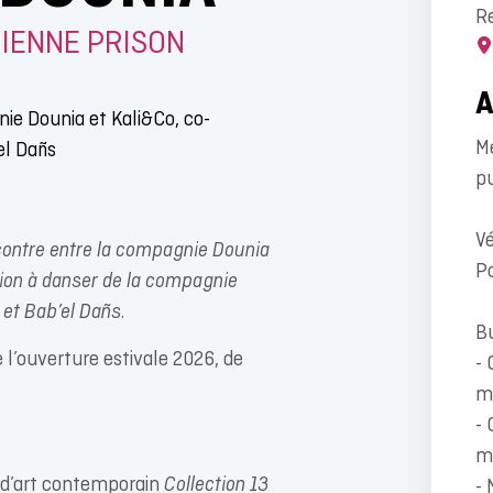
R
IENNE PRISON
ie Dounia et Kali&Co, co-
Mé
el Dañs
p
Vé
ontre entre la compagnie Dounia
P
ation à danser de la compagnie
 et Bab’el Dañs.
Bu
 l’ouverture estivale 2026, de
- 
m
- 
m
n d’art contemporain
Collection 13
- 