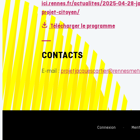
ici.rennes.fr/actualites/2025-04-28-j
projet-citoyen/
Télécharger le programme
CONTACTS
E-mail :
projetjacquescartier@rennesmetr
Connexion
-
Ment