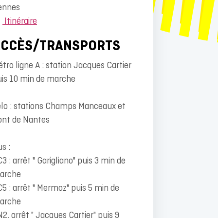
ennes
Itinéraire
ACCÈS/TRANSPORTS
tro ligne A : station Jacques Cartier
uis 10 min de marche
lo : stations Champs Manceaux et
ont de Nantes
s :
C3 : arrêt " Garigliano" puis 3 min de
arche
C5 : arrêt " Mermoz" puis 5 min de
arche
N2, arrêt " Jacques Cartier" puis 9