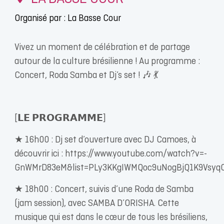
Organisé par : La Basse Cour
Vivez un moment de célébration et de partage
autour de la culture brésilienne ! Au programme :
Concert, Roda Samba et Dj’s set ! 🎶 💃
[𝗟𝗘 𝗣𝗥𝗢𝗚𝗥𝗔𝗠𝗠𝗘]
★ 16h00 : Dj set d’ouverture avec DJ Camoes, à
découvrir ici : https://www.youtube.com/watch?v=-
GnWMrD83eM&list=PLy3KKgIWMQoc9uNogBjQ1K9Vsyq
★ 18h00 : Concert, suivis d’une Roda de Samba
(jam session), avec SAMBA D’ORISHA. Cette
musique qui est dans le cœur de tous les brésiliens,