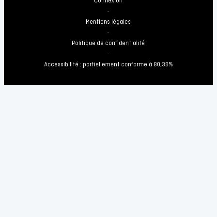
Connexion
-
Mentions légales
-
Politique de confidentialité
-
Accessibilité : partiellement conforme à 80,39%