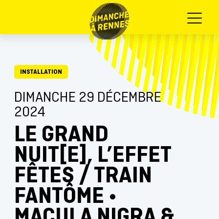
Menu
INSTALLATION
DIMANCHE 29 DÉCEMBRE
2024
LE GRAND
NUIT[E], L’EFFET
FÊTES / TRAIN
FANTÔME •
MACULA NIGRA &