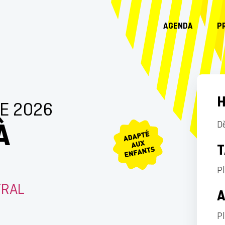
AGENDA
P
H
E 2026
À
D
T
Pl
TRAL
P