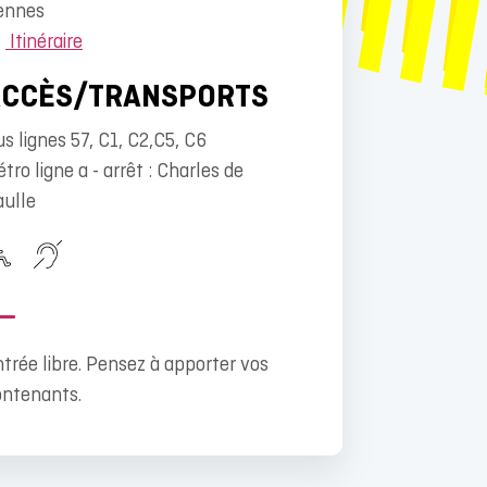
ennes
Itinéraire
ACCÈS/TRANSPORTS
s lignes 57, C1, C2,C5, C6
tro ligne a - arrêt : Charles de
aulle
trée libre. Pensez à apporter vos
ontenants.