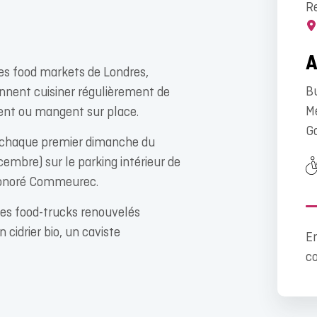
R
es food markets de Londres,
Bu
ennent cuisiner régulièrement de
Mé
ent ou mangent sur place.
G
e chaque premier dimanche du
cembre) sur le parking intérieur de
 Honoré Commeurec.
ques food-trucks renouvelés
 cidrier bio, un caviste
En
c