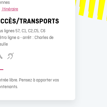
ennes
Itinéraire
ACCÈS/TRANSPORTS
s lignes 57, C1, C2,C5, C6
tro ligne a - arrêt : Charles de
aulle
trée libre. Pensez à apporter vos
ontenants.