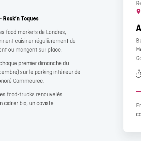
R
– Rock’n Toques
es food markets de Londres,
Bu
ennent cuisiner régulièrement de
Mé
ent ou mangent sur place.
G
e chaque premier dimanche du
cembre) sur le parking intérieur de
 Honoré Commeurec.
ques food-trucks renouvelés
 cidrier bio, un caviste
En
c