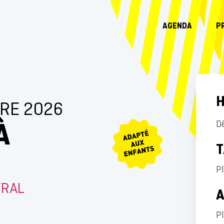
AGENDA
P
H
RE 2026
À
D
T
Pl
TRAL
P