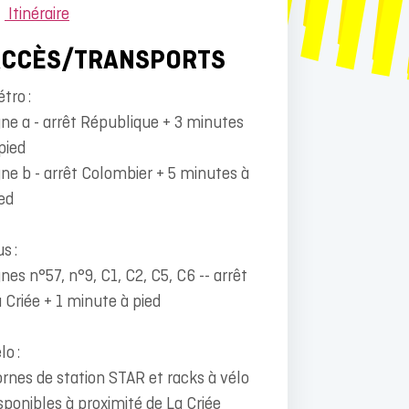
Itinéraire
ACCÈS/TRANSPORTS
tro :
gne a - arrêt République + 3 minutes
pied
gne b - arrêt Colombier + 5 minutes à
ed
s :
gnes n°57, n°9, C1, C2, C5, C6 -- arrêt
 Criée + 1 minute à pied
lo :
rnes de station STAR et racks à vélo
sponibles à proximité de La Criée