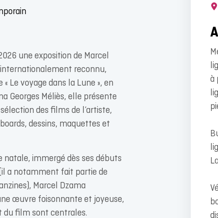
emporain
Mé
 2026 une exposition de Marcel
li
 internationalement reconnu,
à 
 « Le voyage dans la Lune », en
li
ma Georges Méliès, elle présente
pi
élection des films de l’artiste,
boards, dessins, maquettes et
Bu
li
le natale, immergé dès ses débuts
La
(il a notamment fait partie de
fanzines), Marcel Dzama
Vé
une œuvre foisonnante et joyeuse,
bo
t du film sont centrales.
di