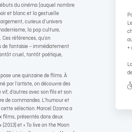
 débuts du cinéma (auquel nombre
r et blanc et la gestuelle
Pa
largement, curieux d’univers
Le
u modernisme, la pop culture,
ch
c. Ces références, qu’on
au
rs de fantaisie – immédiatement
+ 
antôt cruel, tantôt poétique,
La
de
opose une quinzaine de films. À
é par l’artiste, on découvre des
vif, d’autres avec son fils et son
adre de commandes. L’humour et
e cette sélection. Marcel Dzama a
ux films, présentés dans deux
 (2013) et « To live on the Moon