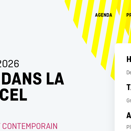
AGENDA
P
H
2026
 DANS LA
D
T
RCEL
Gr
T CONTEMPORAIN
P