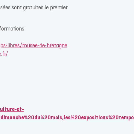
sées sont gratuites le premier
formations :
mps-libres/musee-de-bretagne
.fr/
ulture-et-
20dimanche%20du%20mois,les%20expositions%20tempo