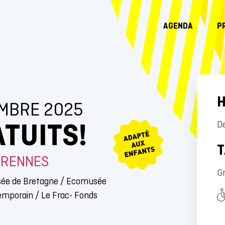
AGENDA
P
H
MBRE 2025
TUITS!
D
T
E RENNES
Gr
usée de Bretagne / Ecomusée
ntemporain / Le Frac- Fonds