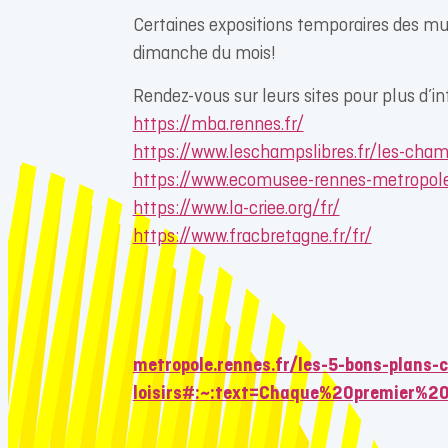
Certaines expositions temporaires des mu
dimanche du mois!
Rendez-vous sur leurs sites pour plus d’in
https://mba.rennes.fr/
https://www.leschampslibres.fr/les-cha
https://www.ecomusee-rennes-metropole
https://www.la-criee.org/fr/
https://www.fracbretagne.fr/fr/
metropole.rennes.fr/les-5-bons-plans-c
loisirs#:~:text=Chaque%20premier%