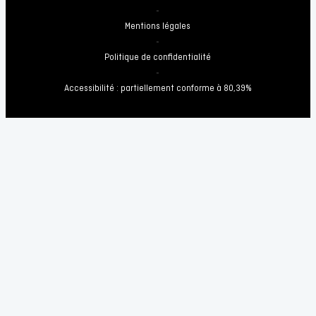
-
Mentions légales
-
Politique de confidentialité
-
Accessibilité : partiellement conforme à 80,39%