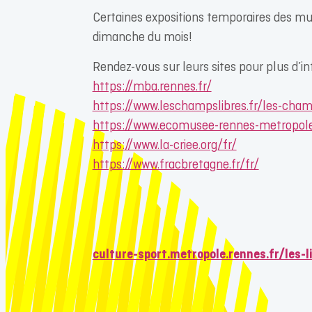
Certaines expositions temporaires des mu
dimanche du mois!
Rendez-vous sur leurs sites pour plus d’in
https://mba.rennes.fr/
https://www.leschampslibres.fr/les-cha
https://www.ecomusee-rennes-metropole
https://www.la-criee.org/fr/
https://www.fracbretagne.fr/fr/
culture-sport.metropole.rennes.fr/les-l