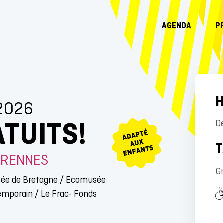
AGENDA
P
H
2026
TUITS!
D
T
E RENNES
Gr
usée de Bretagne / Ecomusée
ntemporain / Le Frac- Fonds