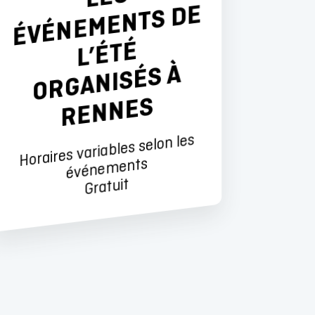
E
É
À
S
Horaires variables selon les
événe
ments
Gratuit