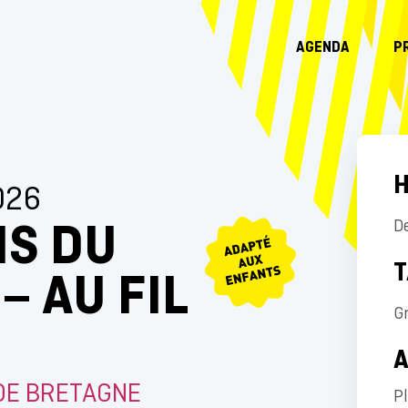
AGENDA
P
H
026
NS DU
D
T
– AU FIL
Gr
DE BRETAGNE
P