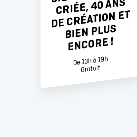
S
T
S
E !
De 13h à 19h
Gratuit