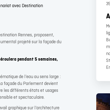
3
nariat avec Destination
Mé
li
stination Rennes, proposent,
Bu
mental projeté sur la façade du
mé
na
déroulera pendant 5 semaines,
St
En
 thématique de l’eau au sens large :
. La façade du Parlement devient
re les différents états et usages
ensible et spectaculaire.
avail graphique sur l’architecture